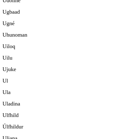
Udoline
Ugbaad
Ugné
Uhunoman
Uiloq
Uilu
Ujuke
Ul
Ula
Uladina
Ulfhild
Úlfhildur
Uliana