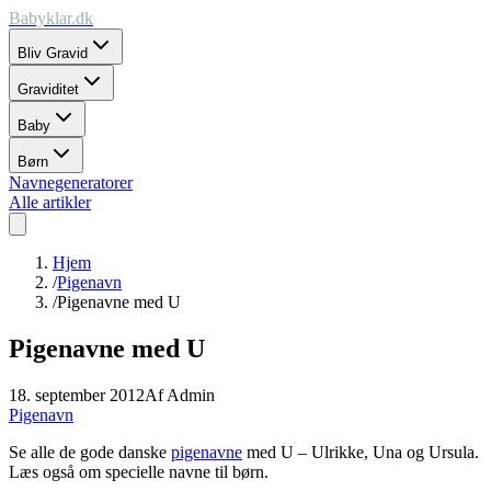
Babyklar.dk
Bliv Gravid
Graviditet
Baby
Børn
Navnegeneratorer
Alle artikler
Hjem
/
Pigenavn
/
Pigenavne med U
Pigenavne med U
18. september 2012
Af
Admin
Pigenavn
Se alle de gode danske
pigenavne
med U – Ulrikke, Una og Ursula.
Læs også om specielle navne til børn.