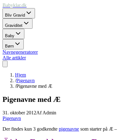
Babyklar.dk
Bliv Gravid
Graviditet
Baby
Børn
Navnegeneratorer
Alle artikler
Hjem
/
Pigenavn
/
Pigenavne med Æ
Pigenavne med Æ
31. oktober 2012
Af
Admin
Pigenavn
Der findes kun 3 godkendte
pigenavne
som starter på Æ –