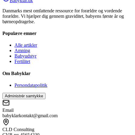
Babyklar.dk
Danmarks mest omfattende ressource for forældre og vordende
forældre. Vi hjælper dig gennem graviditet, babyens første år og
børneopdragelse.
Populære emner
Alle artikler
Amning
Babyudstyr
Fertilitet
Om Babyklar
Persondatapolitik
Administrér samtykke
Email
babyklarkontakt@gmail.com
CLD Consulting
CVR nr: 45654230