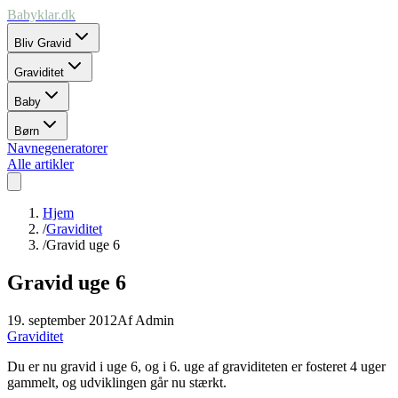
Babyklar.dk
Bliv Gravid
Graviditet
Baby
Børn
Navnegeneratorer
Alle artikler
Hjem
/
Graviditet
/
Gravid uge 6
Gravid uge 6
19. september 2012
Af
Admin
Graviditet
Du er nu gravid i uge 6, og i 6. uge af graviditeten er fosteret 4 uger
gammelt, og udviklingen går nu stærkt.