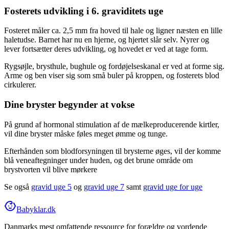
Fosterets udvikling i 6. graviditets uge
Fosteret måler ca. 2,5 mm fra hoved til hale og ligner næsten en lille
haletudse. Barnet har nu en hjerne, og hjertet slår selv. Nyrer og
lever fortsætter deres udvikling, og hovedet er ved at tage form.
Rygsøjle, brysthule, bughule og fordøjelseskanal er ved at forme sig.
Arme og ben viser sig som små buler på kroppen, og fosterets blod
cirkulerer.
Dine bryster begynder at vokse
På grund af hormonal stimulation af de mælkeproducerende kirtler,
vil dine bryster måske føles meget ømme og tunge.
Efterhånden som blodforsyningen til brysterne øges, vil der komme
blå veneaftegninger under huden, og det brune område om
brystvorten vil blive mørkere
Se også
gravid uge 5
og
gravid uge 7
samt
gravid uge for uge
Babyklar.dk
Danmarks mest omfattende ressource for forældre og vordende