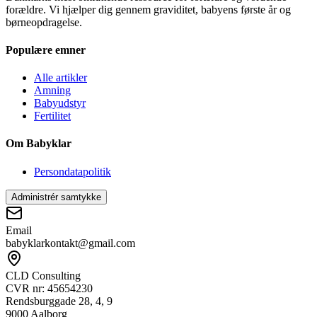
forældre. Vi hjælper dig gennem graviditet, babyens første år og
børneopdragelse.
Populære emner
Alle artikler
Amning
Babyudstyr
Fertilitet
Om Babyklar
Persondatapolitik
Administrér samtykke
Email
babyklarkontakt@gmail.com
CLD Consulting
CVR nr: 45654230
Rendsburggade 28, 4, 9
9000 Aalborg