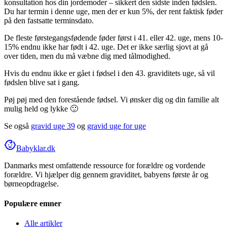
konsultation hos din jordemoder – sikkert den sidste inden fødslen.
Du har termin i denne uge, men der er kun 5%, der rent faktisk føder
på den fastsatte terminsdato.
De fleste førstegangsfødende føder først i 41. eller 42. uge, mens 10-
15% endnu ikke har født i 42. uge. Det er ikke særlig sjovt at gå
over tiden, men du må væbne dig med tålmodighed.
Hvis du endnu ikke er gået i fødsel i den 43. graviditets uge, så vil
fødslen blive sat i gang.
Pøj pøj med den forestående fødsel. Vi ønsker dig og din familie alt
mulig held og lykke 🙂
Se også
gravid uge 39
og
gravid uge for uge
Babyklar.dk
Danmarks mest omfattende ressource for forældre og vordende
forældre. Vi hjælper dig gennem graviditet, babyens første år og
børneopdragelse.
Populære emner
Alle artikler