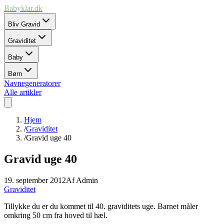
Babyklar.dk
Bliv Gravid
Graviditet
Baby
Børn
Navnegeneratorer
Alle artikler
Hjem
/
Graviditet
/
Gravid uge 40
Gravid uge 40
19. september 2012
Af
Admin
Graviditet
Tillykke du er du kommet til 40. graviditets uge. Barnet måler
omkring 50 cm fra hoved til hæl.