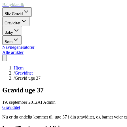
Babyklar.dk
Bliv Gravid
Graviditet
Baby
Børn
Navnegeneratorer
Alle artikler
Hjem
/
Graviditet
/
Gravid uge 37
Gravid uge 37
19. september 2012
Af
Admin
Graviditet
Nu er du endelig kommet til uge 37 i din graviditet, og barnet vejer c