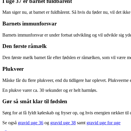
I uge 37 er barnet fuldbårent
Man siger nu, at barnet er fuldbårent. Så hvis du føder nu, vil det ikke
Barnets immunforsvar
Barnets immunforsvar er under fortsat udvikling og vil udvikle sig yder
Den første råmælk
Den første mælk barnet får efter fødslen er råmælken, som vil være m
Plukveer
Måske får du flere plukveer, end du tidligere har oplevet. Plukveerne 
En plukve varer ca. 30 sekunder og er helt harmløs.
Gør så småt klar til fødslen
Sørg for at få fyldt køleskab og fryser op, og hvis energien rækker til d
Se også
gravid uge 36
og
gravid uge 38
samt
gravid uge for uge