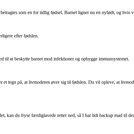
 betragtes som en for tidlig fødsel. Barnet ligner nu en nyfødt, og hvis v
ligere efter fødslen.
ed til at beskytte barnet mod infektioner og opbygge immunsystemet.
er et tegn på, at livmoderen øver sig til fødslen. Du vil opleve, at liv
et, kan du fryse færdiglavede retter ned, så I har lidt backup mad til den 