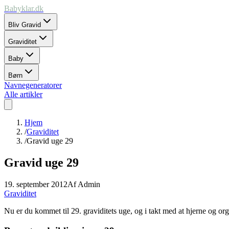
Babyklar.dk
Bliv Gravid
Graviditet
Baby
Børn
Navnegeneratorer
Alle artikler
Hjem
/
Graviditet
/
Gravid uge 29
Gravid uge 29
19. september 2012
Af
Admin
Graviditet
Nu er du kommet til 29. graviditets uge, og i takt med at hjerne og org