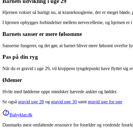
Barnets udvikling i uge 29
Hjernen vokser så hurtigt nu, at kranieknoglerne, der er meget bløde,
I hjernen opbygges forbindelser mellem nervecellerne, og hjernen er i 
Barnets sanser er mere følsomme
Sanserne fungerer, og det gør, at barnet bliver mere følsomt overfor lyd,
Pas på din ryg
Når du er gravid i uge 29, vil kroppens tyngdepunkt have flyttet sig en 
Ødemer
Hvile med fødderne oppe mindsker hævede ankler og fødder.
Se også
gravid uge 28
og
gravid uge 30
samt
gravid uge for uge
Babyklar.dk
Danmarks mest omfattende ressource for forældre og vordende forældr