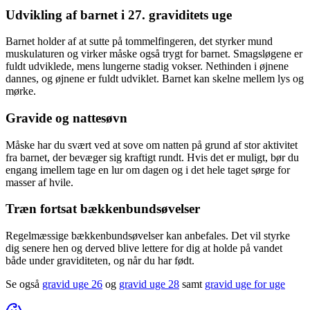
Udvikling af barnet i 27. graviditets uge
Barnet holder af at sutte på tommelfingeren, det styrker mund
muskulaturen og virker måske også trygt for barnet. Smagsløgene er
fuldt udviklede, mens lungerne stadig vokser. Nethinden i øjnene
dannes, og øjnene er fuldt udviklet. Barnet kan skelne mellem lys og
mørke.
Gravide og nattesøvn
Måske har du svært ved at sove om natten på grund af stor aktivitet
fra barnet, der bevæger sig kraftigt rundt. Hvis det er muligt, bør du
engang imellem tage en lur om dagen og i det hele taget sørge for
masser af hvile.
Træn fortsat bækkenbundsøvelser
Regelmæssige bækkenbundsøvelser kan anbefales. Det vil styrke
dig senere hen og derved blive lettere for dig at holde på vandet
både under graviditeten, og når du har født.
Se også
gravid uge 26
og
gravid uge 28
samt
gravid uge for uge