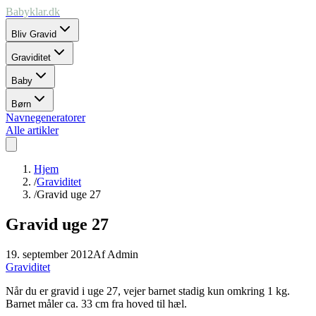
Babyklar.dk
Bliv Gravid
Graviditet
Baby
Børn
Navnegeneratorer
Alle artikler
Hjem
/
Graviditet
/
Gravid uge 27
Gravid uge 27
19. september 2012
Af
Admin
Graviditet
Når du er gravid i uge 27, vejer barnet stadig kun omkring 1 kg.
Barnet måler ca. 33 cm fra hoved til hæl.