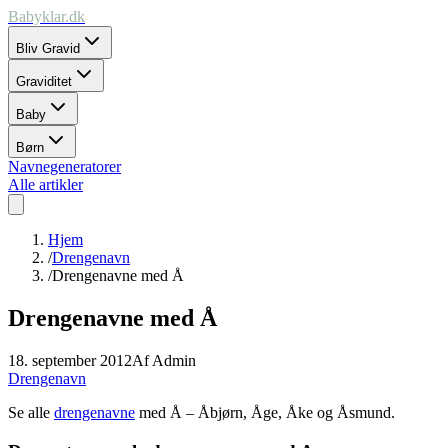
Babyklar.dk
Bliv Gravid
Graviditet
Baby
Børn
Navnegeneratorer
Alle artikler
Hjem
/
Drengenavn
/
Drengenavne med Å
Drengenavne med Å
18. september 2012
Af
Admin
Drengenavn
Se alle
drengenavne
med Å – Åbjørn, Åge, Åke og Åsmund.