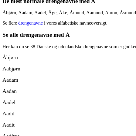
De mest normale drengenavne med A
Åbjørn, Aadam, Aadel, Åge, Åke, Åmund, Aamund, Aaron, Åsmund
Se flere
drengenavne
i vores alfabetiske navneoversigt.
Se alle drengenavne med Å
Her kan du se 38 Danske og udenlandske drengenavne som er godke
Åbjørn
Aabjørn
Aadam
Aadan
Aadel
Aadil
Aadit
Aaditya