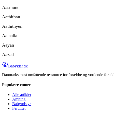
Aasmund
Aathithan
Aathithyen
Aataalia
Aayan
Aazad
Babyklar.dk
Danmarks mest omfattende ressource for forældre og vordende forældr
Populære emner
Alle artikler
Amning
Babyudstyr
Fertilitet